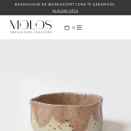
BASHKOHUNI NË WORKSHOPET TONA TË QERAMIKËS.
KLIKONI KËTU