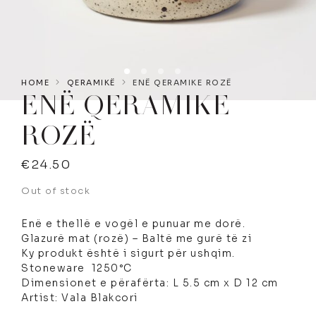
HOME
QERAMIKË
ENË QERAMIKE ROZË
ENË QERAMIKE
ROZË
€
24.50
Out of stock
Enë e thellë e vogël e punuar me dorë.
Glazurë mat (rozë) – Baltë me gurë të zi
Ky produkt është i sigurt për ushqim.
Stoneware 1250°C
Dimensionet e përafërta: L 5.5 cm x D 12 cm
Artist: Vala Blakcori