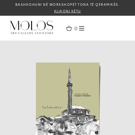
BASHKOHUNI NË WORKSHOPET TONA TË QERAMIKËS.
KLIKONI KËTU