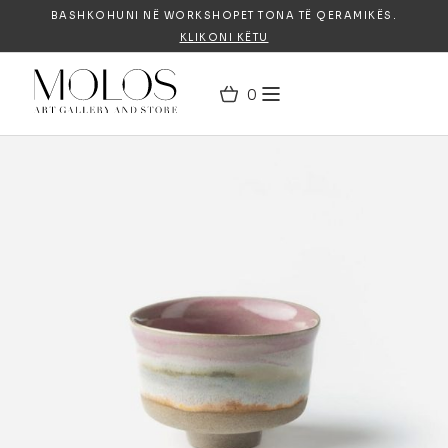
BASHKOHUNI NË WORKSHOPET TONA TË QERAMIKËS.
KLIKONI KËTU