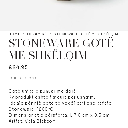
HOME
QERAMIKË
STONEWARE GOTË ME SHKËLQIM
STONEWARE GOTË
ME SHKËLQIM
€
24.95
Out of stock
Gotë unike e punuar me dorë.
Ky produkt është i sigurt për ushqim.
Ideale për një gotë të vogël çaji ose kafeje.
Stoneware 1250°C
Dimensionet e përafërta: L 7.5 cm x 8.5 cm
Artist: Vala Blakcori