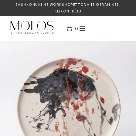
BASHKOHUNI NË WORKSHOPET TONA TË QERAMIKËS.
KLIKONI KËTU