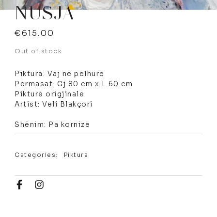
NUSJA
€
615.00
Out of stock
Piktura: Vaj në pëlhurë
Përmasat: Gj 80 cm x L 60 cm
Pikturë origjinale
Artist: Veli Blakçori
Shënim: Pa kornizë
Categories:
Piktura