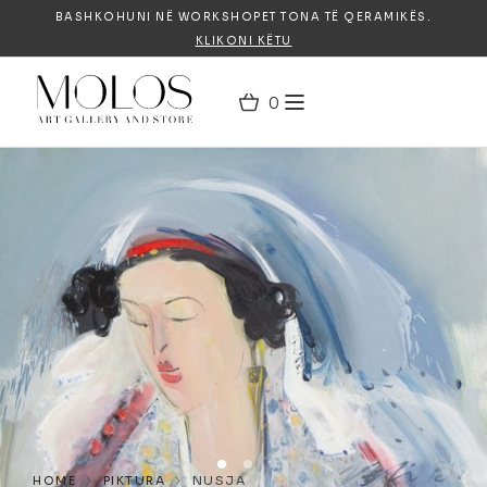
BASHKOHUNI NË WORKSHOPET TONA TË QERAMIKËS.
KLIKONI KËTU
HOME
PIKTURA
NUSJA