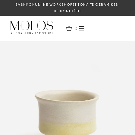
BASHKOHUNI NË WORKSHOPET TONA TË QERAMIKËS.
KLIKONI KËTU