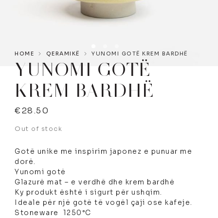
HOME
QERAMIKË
YUNOMI GOTË KREM BARDHË
YUNOMI GOTË
KREM BARDHË
€
28.50
Out of stock
Gotë unike me inspirim japonez e punuar me
dorë.
Yunomi gotë
Glazurë mat – e verdhë dhe krem bardhë
Ky produkt është i sigurt për ushqim.
Ideale për një gotë të vogël çaji ose kafeje.
Stoneware 1250°C