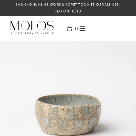
BASHKOHUNI NË WORKSHOPET TONA TË QERAMIKËS.
KLIKONI KËTU