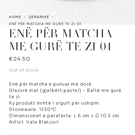
HOME
QERAMIKË
ENË PËR MATCHA ME GURË TE ZI 01
ENË PËR MATCHA
ME GURË TE ZI 01
€
24.50
Out of stock
Enë për matcha e punuar me dorë.
Glazurë mat (gjelbërt pastel) – Baltë me gurë
të zi
Ky produkt është i sigurt për ushqim.
Stoneware 1250°C
Dimensionet e përafërta: L 6 cm x D 10.5 cm
Artist: Vala Blakcori